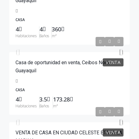
Guayaquil
CASA
4
4
360
Habitaciones
Baños
m²
$215,000
VENTA
Casa de oportunidad en venta, Ceibos Norte –
Guayaquil
CASA
4
3.5
173.28
Habitaciones
Baños
m²
$240,000
VENTA
VENTA DE CASA EN CIUDAD CELESTE ETAPA LA