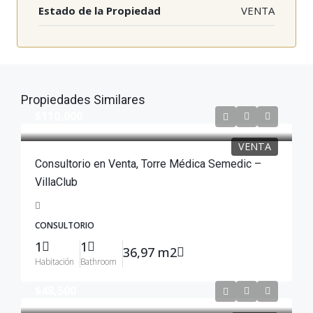
Estado de la Propiedad
VENTA
Propiedades Similares
$110,000
VENTA
Consultorio en Venta, Torre Médica Semedic –
VillaClub
CONSULTORIO
1
1
36,97 m2
Habitación
Bathroom
$48,500