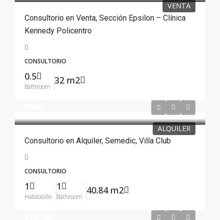
VENTA
Consultorio en Venta, Sección Epsilon – Clínica
Kennedy Policentro
CONSULTORIO
0.5
32 m2
Bathroom
$900
ALQUILER
Consultorio en Alquiler, Semedic, Villa Club
CONSULTORIO
1
1
40.84 m2
Habitación
Bathroom
$25,000