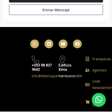
Enviar Mensaje
Franquicias
+593 98 837
Edificio
9642
Xima
Agentes
info@debruspartners.com
Samborondón
ONE
Newslette
ONE
Shop