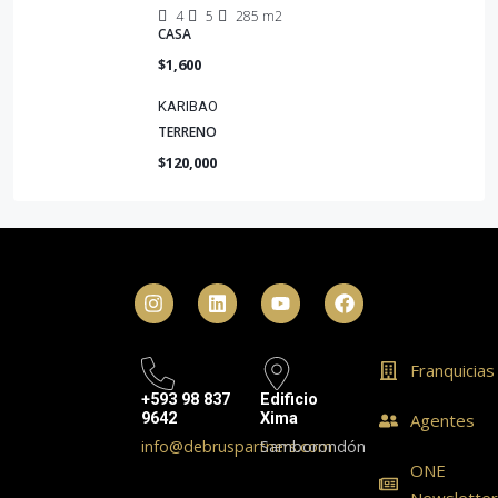
4
5
285 m2
CASA
$1,600
KARIBAO
TERRENO
$120,000
Franquicias
+593 98 837
Edificio
9642
Xima
Agentes
info@debruspartners.com
Samborondón
ONE
Newslette