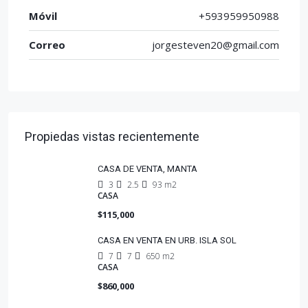
Móvil
+593959950988
Correo
jorgesteven20@gmail.com
Propiedas vistas recientemente
CASA DE VENTA, MANTA
3
2.5
93 m2
CASA
$115,000
CASA EN VENTA EN URB. ISLA SOL
7
7
650 m2
CASA
$860,000