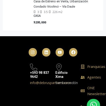
Casa de Estreno en Venta, Urbanización
Condado Vicolinci – Vía Daule
3
3.5
226 m2
CASA
$295,000
Franquicias
+593 98 837
Edificio
9642
Xima
Agentes
info@debruspartners.com
Samborondón
ONE
Newslette
ONE