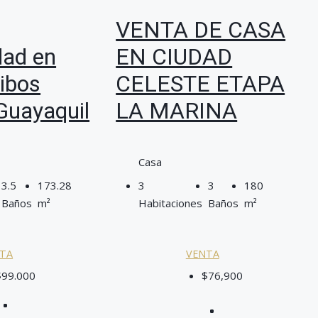
VENTA DE CASA
dad en
EN CIUDAD
eibos
CELESTE ETAPA
Guayaquil
LA MARINA
Casa
3.5
173.28
3
3
180
Baños
m²
Habitaciones
Baños
m²
TA
VENTA
$99.000
$76,900