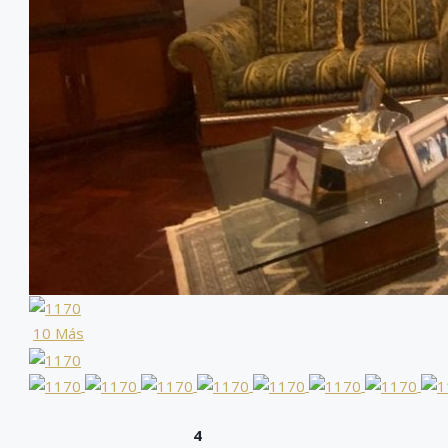
10 Más
4