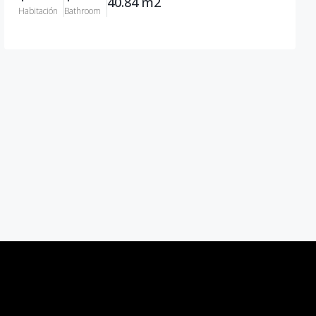
40.84 m2
Habitación
Bathroom