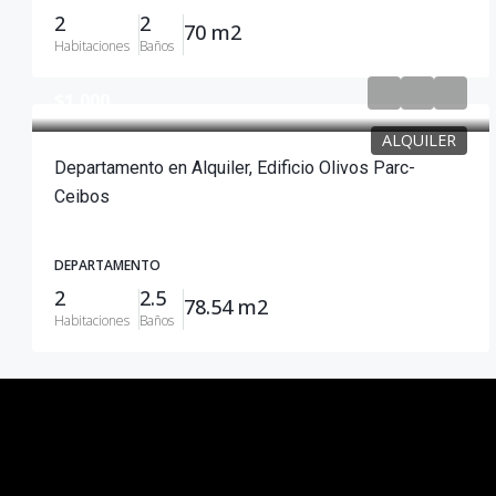
2
2
70 m2
Habitaciones
Baños
$1,000
ALQUILER
Departamento en Alquiler, Edificio Olivos Parc-
Ceibos
DEPARTAMENTO
2
2.5
78.54 m2
Habitaciones
Baños