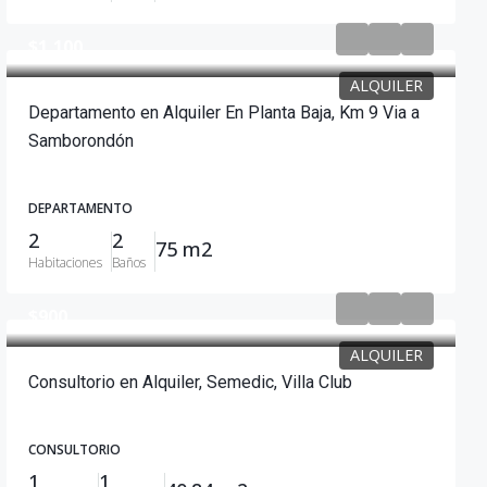
$1,100
ALQUILER
Departamento en Alquiler En Planta Baja, Km 9 Via a
Samborondón
DEPARTAMENTO
2
2
75 m2
Habitaciones
Baños
$900
ALQUILER
Consultorio en Alquiler, Semedic, Villa Club
CONSULTORIO
1
1