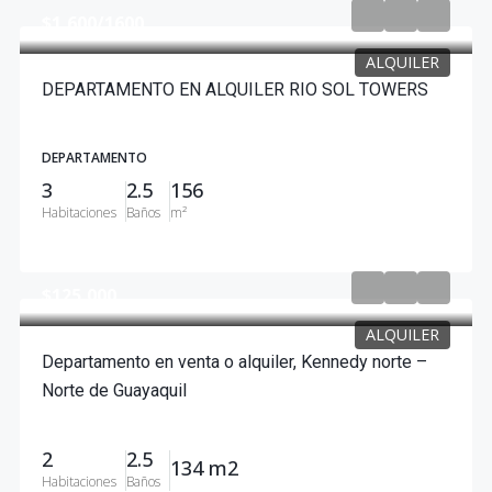
$1,600
/1600
ALQUILER
DEPARTAMENTO EN ALQUILER RIO SOL TOWERS
DEPARTAMENTO
3
2.5
156
Habitaciones
Baños
m²
$125,000
ALQUILER
Departamento en venta o alquiler, Kennedy norte –
Norte de Guayaquil
2
2.5
134 m2
Habitaciones
Baños