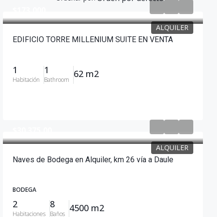
$173,000
ALQUILER
EDIFICIO TORRE MILLENIUM SUITE EN VENTA
1
1
62 m2
Habitación
Bathroom
$30.375,00
ALQUILER
Naves de Bodega en Alquiler, km 26 vía a Daule
BODEGA
2
8
4500 m2
Habitaciones
Baños