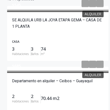
$545
ALQUILER
SE ALQUILA URB LA JOYA ETAPA GEMA – CASA DE
1 PLANTA
CASA
3
3
74
Habitaciones
Baños
m²
$685
ALQUILER
Departamento en alquiler – Ceibos – Guayaquil
2
2
70.44 m2
Habitaciones
Baños