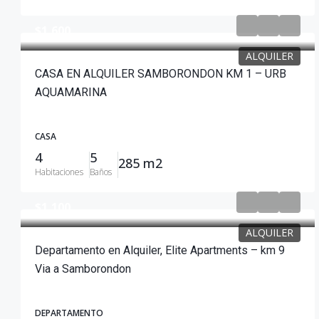
$1,600
ALQUILER
CASA EN ALQUILER SAMBORONDON KM 1 – URB
AQUAMARINA
CASA
4
5
285 m2
Habitaciones
Baños
$1,100
ALQUILER
Departamento en Alquiler, Elite Apartments – km 9
Via a Samborondon
DEPARTAMENTO