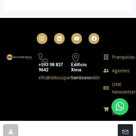
Franquicias
+593 98 837
Edificio
9642
Xima
Agentes
info@debruspartners.com
Samborondón
ONE
Newslette
ONE
Shop
© Realty One Group Ecuador - All rights reserved