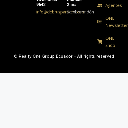
9642
Xima
Agentes
info@debruspartners.com
Samborondón
ONE
Newslette
ONE
Shop
© Realty One Group Ecuador - All rights reserved