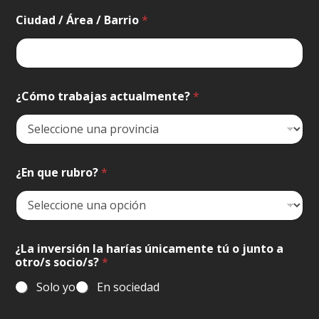
t
s
Ciudad / Área / Barrio
*
o
c
i
o
/
¿Cómo trabajas actualmente?
*
s
?
¿En que rubro?
*
¿La inversión la harías únicamente tú o junto a
otro/s socio/s?
*
Solo yo
En sociedad