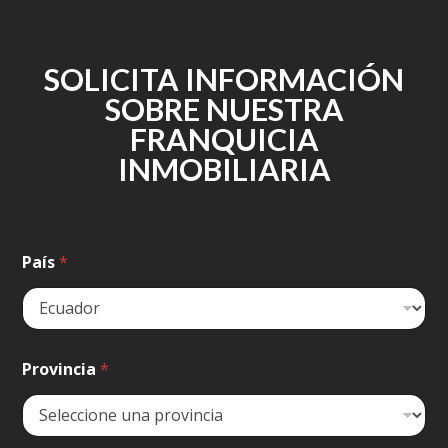
SOLICITA INFORMACIÓN
SOBRE NUESTRA
FRANQUICIA
INMOBILIARIA
L
País
*
a
y
o
u
t
L
Provincia
*
a
y
o
u