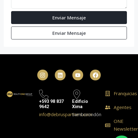
Enviar Mensaje
Enviar Mensaje
Franquicias
+593 98 837
Edificio
9642
Xima
Agentes
info@debruspartners.com
Samborondón
ONE
Newslette