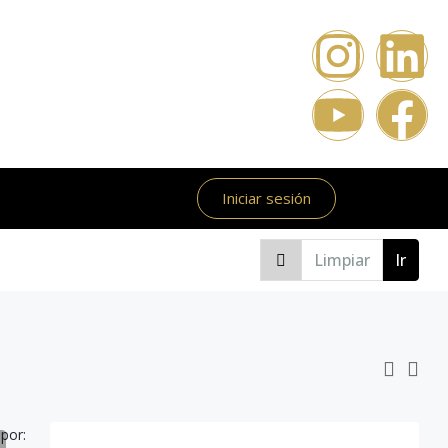
Iniciar sesión
Limpiar
Ir
por: