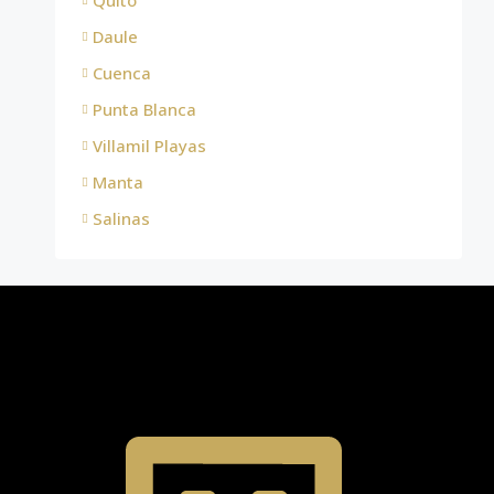
Quito
Daule
Cuenca
Punta Blanca
Villamil Playas
Manta
Salinas