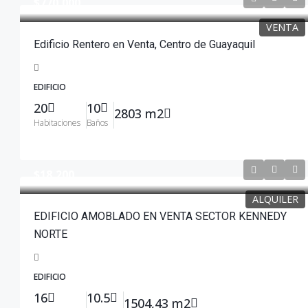
$770,000
VENTA
Edificio Rentero en Venta, Centro de Guayaquil
EDIFICIO
20
10
2803 m2
Habitaciones
Baños
$18,200
ALQUILER
EDIFICIO AMOBLADO EN VENTA SECTOR KENNEDY
NORTE
EDIFICIO
16
10.5
1504,43 m2