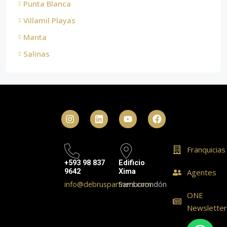
Punta Blanca
Villamil Playas
Manta
Salinas
Franquicias
+593 98 837
Edificio
9642
Xima
Agentes
info@debruspartners.com
Samborondón
ONE
Newslette