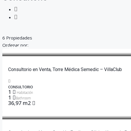
6 Propiedades
Ordenar por:
$110,000
Consultorio en Venta, Torre Médica Semedic – VillaClub
CONSULTORIO
1
Habitación
1
Bathroom
36,97 m2
$48,500