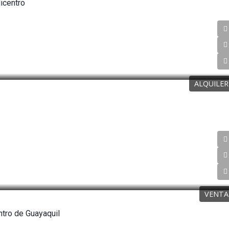
icentro
ALQUILER
VENTA
ntro de Guayaquil