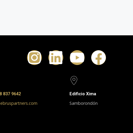
8 837 9642
Edificio Xima
ebruspartners.com
Samborondón