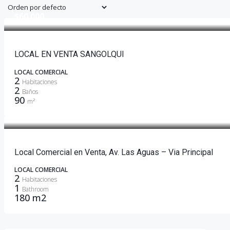
$60.000
LOCAL EN VENTA SANGOLQUI
LOCAL COMERCIAL
2
Habitaciones
2
Baños
90
m²
$160,000
Local Comercial en Venta, Av. Las Aguas – Via Principal
LOCAL COMERCIAL
2
Habitaciones
1
Bathroom
180 m2