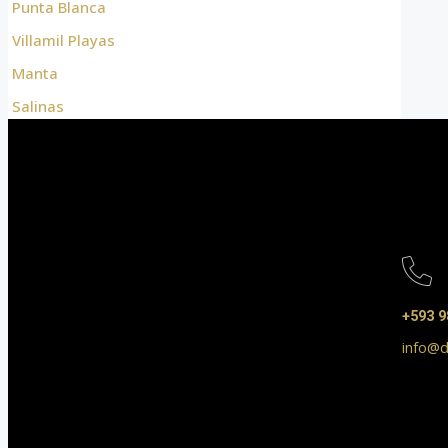
Punta Blanca
Villamil Playas
Manta
Salinas
+593 9
info@d