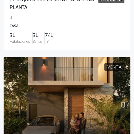
PLANTA
CASA
3
3
74
Habitaciones
Baños
m²
VENTA