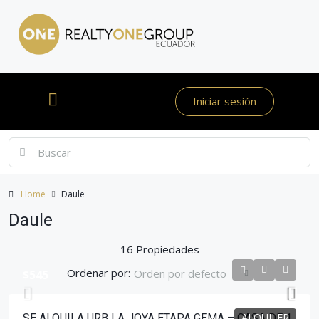
Iniciar sesión
Home
Daule
Daule
16 Propiedades
Ordenar por:
Orden por defecto
$545
ALQUILER
SE ALQUILA URB LA JOYA ETAPA GEMA – CASA DE 1