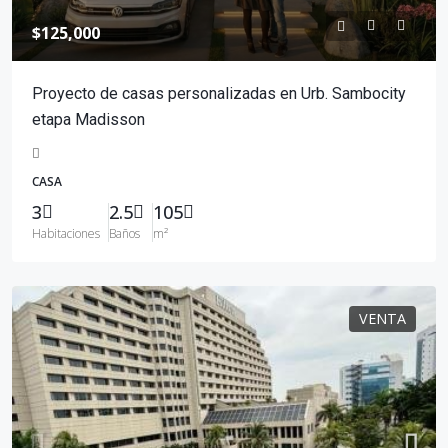
$125,000
Proyecto de casas personalizadas en Urb. Sambocity
etapa Madisson
CASA
3
2.5
105
Habitaciones
Baños
m²
VENTA