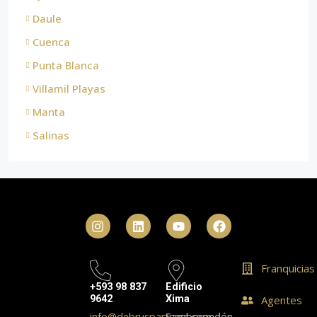
Daule
Cuenca
Punta Blanca
Villamil Playas
Manta
Salinas
Franquicias
+593 98 837
Edificio
9642
Xima
Agentes
info@debruspartners.com
Samborondón