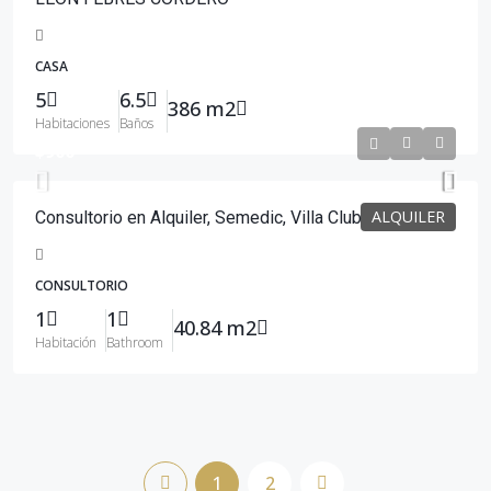
CASA
5
6.5
386 m2
Habitaciones
Baños
$900
ALQUILER
Consultorio en Alquiler, Semedic, Villa Club
CONSULTORIO
1
1
40.84 m2
Habitación
Bathroom
1
2