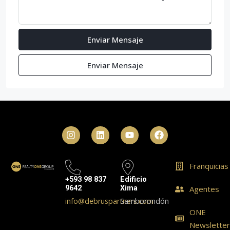
Enviar Mensaje
Enviar Mensaje
Franquicias
+593 98 837
Edificio
9642
Xima
Agentes
info@debruspartners.com
Samborondón
ONE
Newslette