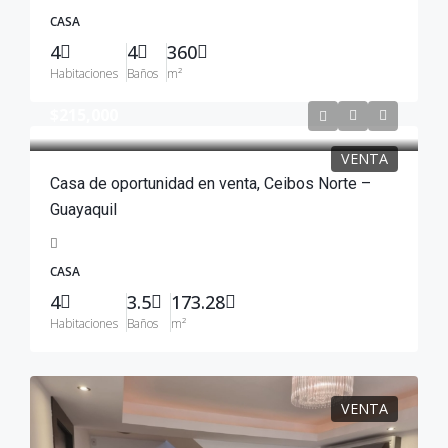
CASA
4
4
360
Habitaciones
Baños
m²
$215,000
VENTA
Casa de oportunidad en venta, Ceibos Norte –
Guayaquil
CASA
4
3.5
173.28
Habitaciones
Baños
m²
VENTA