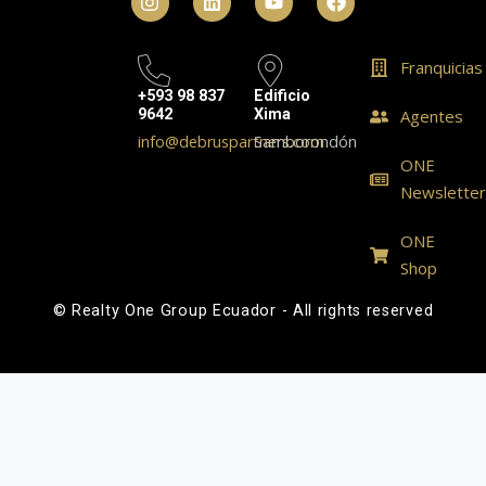
Franquicias
+593 98 837
Edificio
9642
Xima
Agentes
info@debruspartners.com
Samborondón
ONE
Newslette
ONE
Shop
© Realty One Group Ecuador - All rights reserved