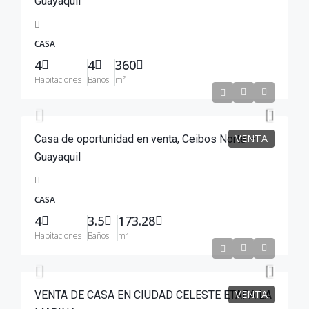
Guayaquil
CASA
4
4
360
Habitaciones
Baños
m²
$215,000
VENTA
Casa de oportunidad en venta, Ceibos Norte –
Guayaquil
CASA
4
3.5
173.28
Habitaciones
Baños
m²
$240,000
VENTA
VENTA DE CASA EN CIUDAD CELESTE ETAPA LA