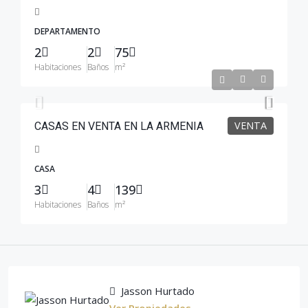
DEPARTAMENTO
2
2
75
Habitaciones
Baños
m²
$137,500
VENTA
CASAS EN VENTA EN LA ARMENIA
CASA
3
4
139
Habitaciones
Baños
m²
Jasson Hurtado
Ver Propiedades