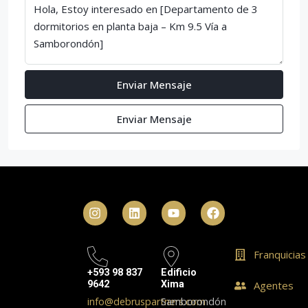
Enviar Mensaje
Enviar Mensaje
Franquicias
+593 98 837
Edificio
9642
Xima
Agentes
info@debruspartners.com
Samborondón