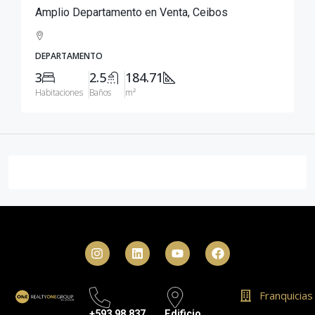
Amplio Departamento en Venta, Ceibos
DEPARTAMENTO
3
2.5
184.71
Habitaciones
Baños
m²
Franquicias
+593 98 837
Edificio