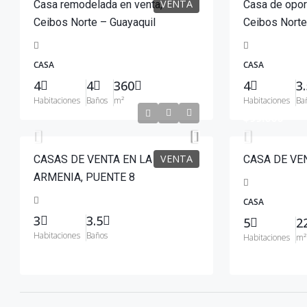
VENTA
Casa remodelada en venta,
Casa de opor
Ceibos Norte – Guayaquil
Ceibos Norte
CASA
CASA
4
4
360
4
3.
Habitaciones
Baños
m²
Habitaciones
Ba
$125,367
$99.000
VENTA
CASAS DE VENTA EN LA
CASA DE VE
ARMENIA, PUENTE 8
CASA
3
3.5
5
2
Habitaciones
Baños
Habitaciones
m²