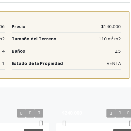
06
Precio
$140,000
m2
Tamaño del Terreno
110 m² m2
4
Baños
2.5
1
Estado de la Propiedad
VENTA
$240,000