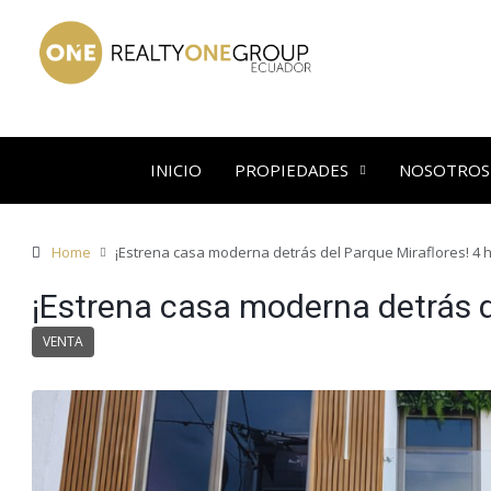
INICIO
PROPIEDADES
NOSOTROS
Home
¡Estrena casa moderna detrás del Parque Miraflores! 4 
¡Estrena casa moderna detrás d
VENTA