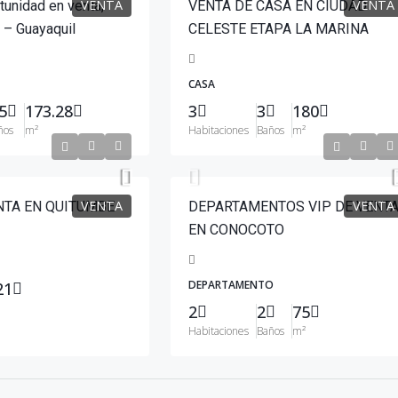
VENTA
VENTA
tunidad en venta,
VENTA DE CASA EN CIUDAD
 – Guayaquil
CELESTE ETAPA LA MARINA
CASA
5
173.28
3
3
180
ños
m²
Habitaciones
Baños
m²
$76,900
VENTA
VENTA
NTA EN QUITUMBE
DEPARTAMENTOS VIP DE VENT
EN CONOCOTO
DEPARTAMENTO
21
2
2
75
Habitaciones
Baños
m²