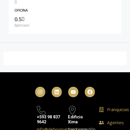
OFICINA
0.5
Bathroom
Franquicias
+593 98 837
Edificio
9642
Xima
Agentes
info@debruspartners.com
Samborondón