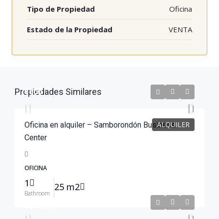
Tipo de Propiedad
Oficina
Estado de la Propiedad
VENTA
$600
Propiedades Similares
ALQUILER
Oficina en alquiler – Samborondón Business
Center
OFICINA
1
25 m2
Bathroom
$645,350