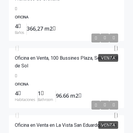
OFICINA
4
366,27 m2
Baños
$260,000
VENTA
Oficina en Venta, 100 Bussines Plaza, Sector Mall
de Sol
OFICINA
4
1
96.66 m2
Habitaciones
Bathroom
$134,900
VENTA
Oficina en Venta en La Vista San Eduardo, Ceibos