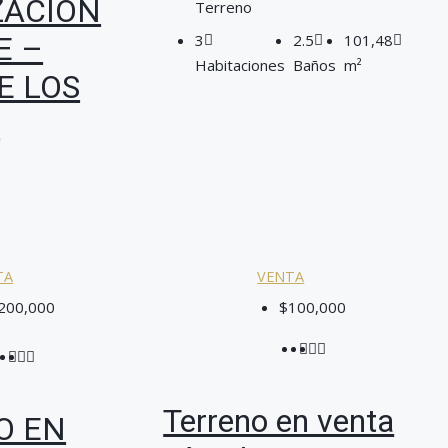
ZACION
Terreno
E –
3
2.5
101,48
Habitaciones
Baños
m²
E LOS
S
TA
VENTA
200,000
$100,000
Terreno en venta
O EN