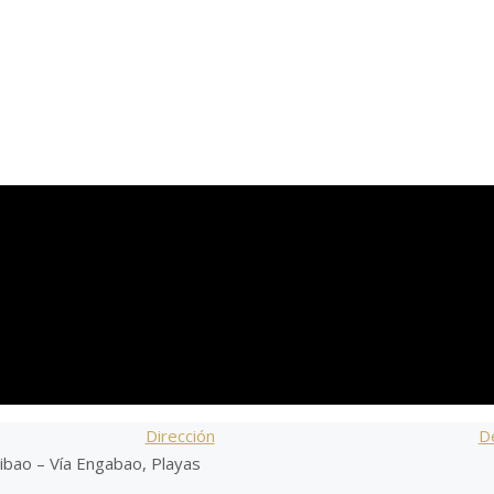
Dirección
De
ibao – Vía Engabao, Playas