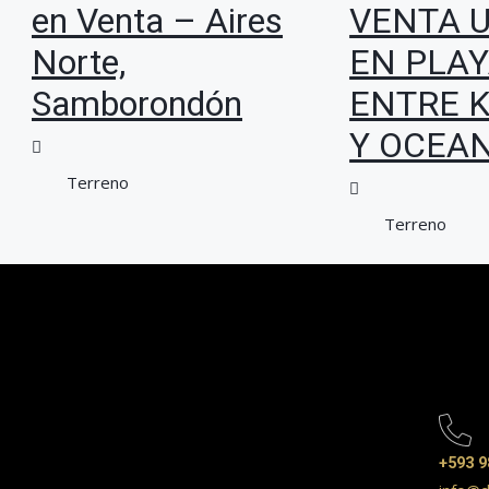
en Venta – Aires
VENTA 
Norte,
EN PLA
Samborondón
ENTRE 
Y OCEA
Terreno
Terreno
+593 9