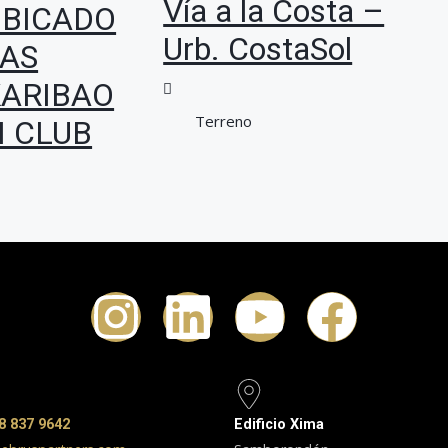
Vía a la Costa –
UBICADO
Urb. CostaSol
YAS
KARIBAO
Terreno
N CLUB
8 837 9642
Edificio Xima