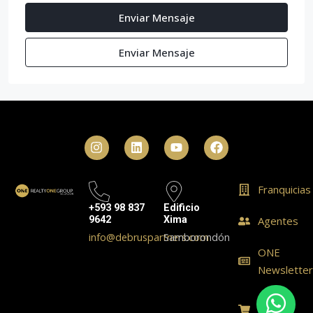
Enviar Mensaje
Enviar Mensaje
Franquicias
+593 98 837
Edificio
9642
Xima
Agentes
info@debruspartners.com
Samborondón
ONE
Newslette
ONE