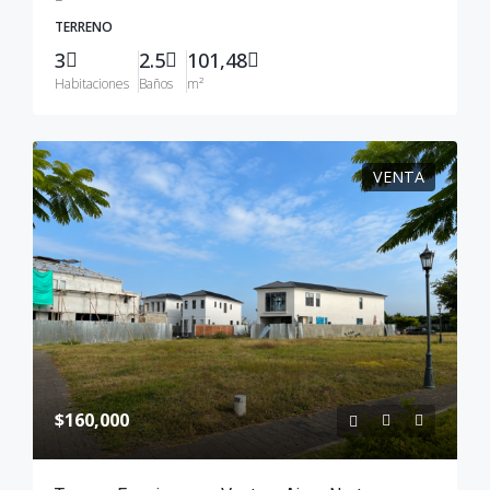
TERRENO
3
2.5
101,48
Habitaciones
Baños
m²
VENTA
$160,000