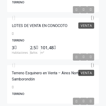
TERRENO
$26,500
VENTA
LOTES DE VENTA EN CONOCOTO
TERRENO
3
2.5
101,48
Habitaciones
Baños
m²
$160,000
VENTA
Terreno Esquinero en Venta – Aires Norte,
Samborondón
TERRENO
$200,000