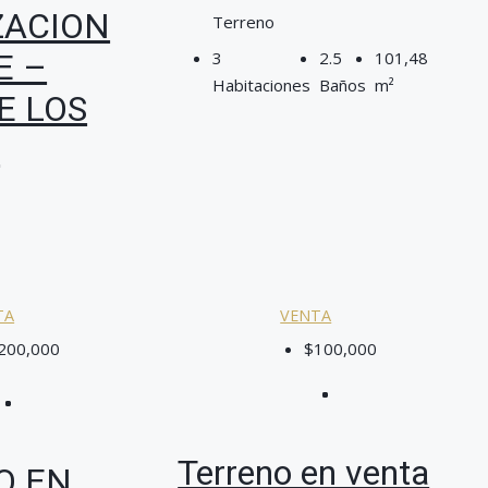
ZACION
Terreno
E –
3
2.5
101,48
Habitaciones
Baños
m²
E LOS
S
TA
VENTA
200,000
$100,000
Terreno en venta
O EN