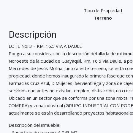
Tipo de Propiedad
Terreno
Descripción
LOTE No. 3 – KM. 16.5 VIA A DAULE
Pongo a su consideración la descripción detallada de mi inmue
Noroeste de la ciudad de Guayaquil, Km. 16.5 Vía Daule, a po
Mercedes de Jesús Molina. Junto a este terreno, se está co
propiedad, donde hemos inaugurado la primera fase que co
Farmacias Cruz Azul, D’Mujeres, Servientrega y zona de caje
servicios que antes no existían, empleo, distracción, un crec
Ubicado en un sector que se conforma por una zona mixta: 
COMPRA) y zona industrial (GRUPO INDUSTRIAL CON PODER 
actualmente se están desarrollando proyectos habitacionales,
Descripción del inmueble:
– Superficie de terreno: 4,048 M2