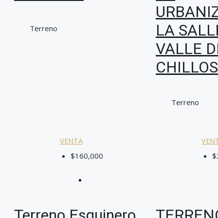
URBANI
LA SALL
Terreno
VALLE D
CHILLO
Terreno
VENTA
VEN
$160,000
$
Terreno Esquinero
TERREN