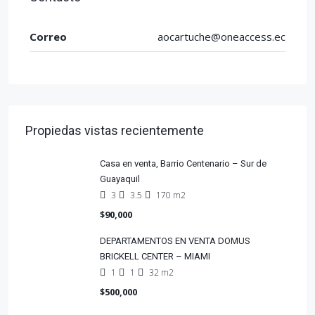
Correo
aocartuche@oneaccess.ec
Propiedas vistas recientemente
Casa en venta, Barrio Centenario – Sur de
Guayaquil
3
3.5
170 m2
$90,000
DEPARTAMENTOS EN VENTA DOMUS
BRICKELL CENTER – MIAMI
1
1
32 m2
$500,000