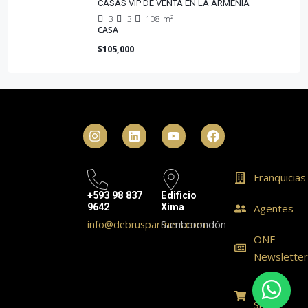
CASAS VIP DE VENTA EN LA ARMENIA
3
3
108
m²
CASA
$105,000
Franquicias
+593 98 837
Edificio
9642
Xima
Agentes
info@debruspartners.com
Samborondón
ONE
Newslette
ONE
Shop