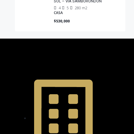
SOL – VIA SAMBORONDON
4
5
280 m2
CASA
$530,000