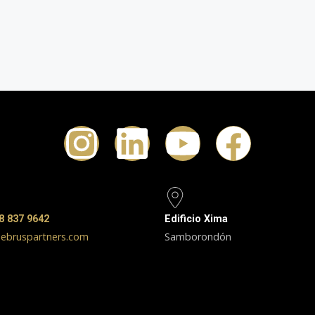
8 837 9642
Edificio Xima
ebruspartners.com
Samborondón