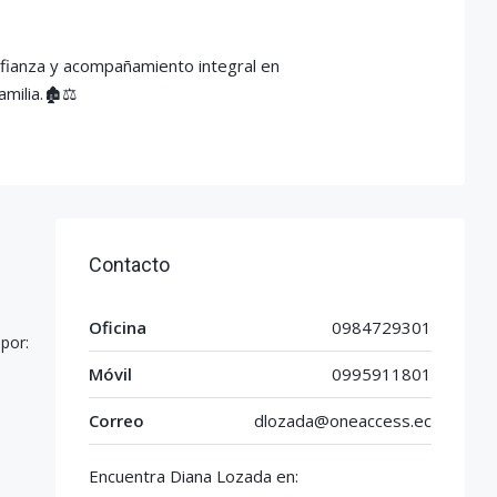
nfianza y acompañamiento integral en
milia.🏚️⚖️
Contacto
Oficina
0984729301
por:
Móvil
0995911801
Correo
dlozada@oneaccess.ec
Encuentra Diana Lozada en: