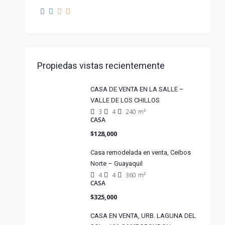
Propiedas vistas recientemente
CASA DE VENTA EN LA SALLE –
VALLE DE LOS CHILLOS
3
4
240
m²
CASA
$128,000
Casa remodelada en venta, Ceibos
Norte – Guayaquil
4
4
360
m²
CASA
$325,000
CASA EN VENTA, URB. LAGUNA DEL