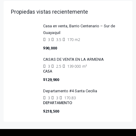
Propiedas vistas recientemente
Casa en venta, Barrio Centenario – Sur de
Guayaquil
3
3.5
170 m2
$90,000
CASAS DE VENTA EN LA ARMENIA
3
2.5
139 000
m²
CASA
$129,900
Departamento #4 Santa Cecilia
3
3
170.83
DEPARTAMENTO
$218,500