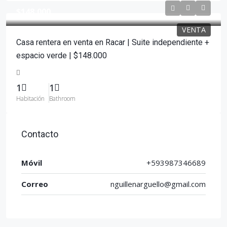
$148,000
VENTA
Casa rentera en venta en Racar | Suite independiente +
espacio verde | $148.000
1
1
Habitación
Bathroom
Contacto
Móvil
+593987346689
Correo
nguillenarguello@gmail.com