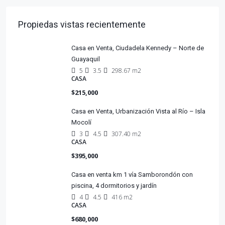
Propiedas vistas recientemente
Casa en Venta, Ciudadela Kennedy – Norte de
Guayaquil
5
3.5
298.67 m2
CASA
$215,000
Casa en Venta, Urbanización Vista al Río – Isla
Mocolí
3
4.5
307.40 m2
CASA
$395,000
Casa en venta km 1 vía Samborondón con
piscina, 4 dormitorios y jardín
4
4.5
416 m2
CASA
$680,000