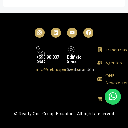
Franquicias
+593 98 837
Edificio
9642
Xima
Agentes
info@debruspartners.com
Samborondón
ONE
Newslette
ONE
Shop
© Realty One Group Ecuador - All rights reserved