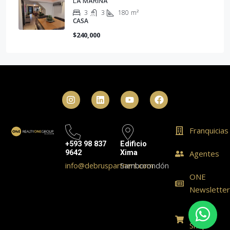
LA MARINA
3
3
180
m²
CASA
$240,000
Franquicias
+593 98 837
Edificio
9642
Xima
Agentes
info@debruspartners.com
Samborondón
ONE
Newslette
ONE
Shop