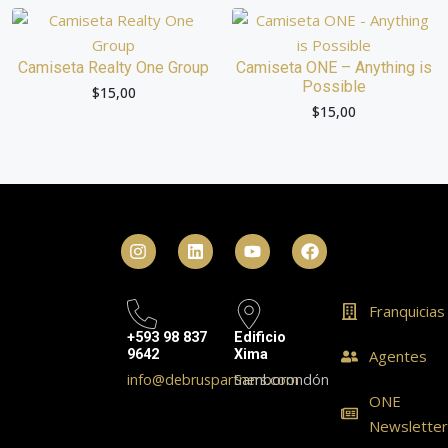
Camiseta Realty One Group
Camiseta ONE – Anything is
Possible
$
15,00
$
15,00
Franquicias
+593 98 837
Edificio
9642
Xima
Agentes
info@debruspartners.com
Samborondón
ONE
Newslette