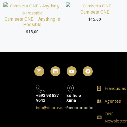
Camiseta ONE
Camiseta ONE – Anything is
$
15,00
Possible
$
15,00
Franquicias
+593 98 837
Edificio
9642
Xima
Agentes
info@debruspartners.com
Samborondón
ONE
Newslette