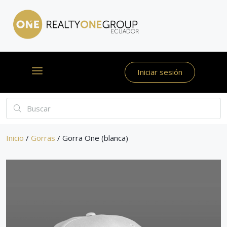
Iniciar sesión
Inicio
/
Gorras
/ Gorra One (blanca)