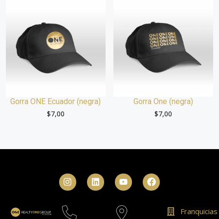
Gorra ONE Ecuador (negra)
Gorra One (negra)
$
7,00
$
7,00
Franquicias