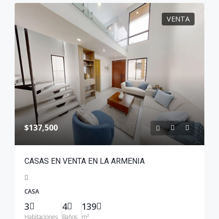
VENTA
$137,500
CASAS EN VENTA EN LA ARMENIA
CASA
3
4
139
Habitaciones
Baños
m²