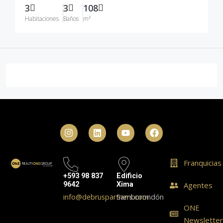
3
3
108
Habitaciones
Baños
m²
Franquicias
+593 98 837
Edificio
9642
Xima
Agentes
info@debruspartners.com
Samborondón
ONE
Newslette