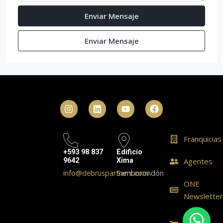
Enviar Mensaje
Enviar Mensaje
Franquicias
+593 98 837
Edificio
9642
Xima
Agentes
info@debruspartners.com
Samborondón
ONE
Newslette
ONE