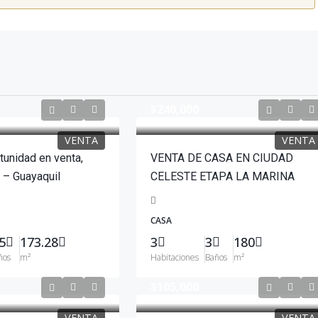
$240,000
VENTA
VENTA
tunidad en venta,
VENTA DE CASA EN CIUDAD
 – Guayaquil
CELESTE ETAPA LA MARINA
CASA
5
173.28
3
3
180
ños
m²
Habitaciones
Baños
m²
$105,000
VENTA
VENTA