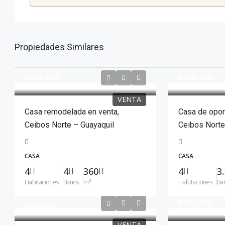
Propiedades Similares
$325,000
$215,000
VENTA
Casa remodelada en venta,
Casa de opor
Ceibos Norte – Guayaquil
Ceibos Norte
CASA
CASA
4
4
360
4
3.
Habitaciones
Baños
m²
Habitaciones
Ba
$137,500
$99.000
VENTA