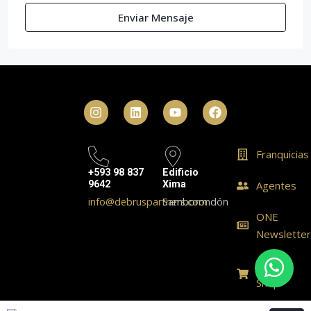
Enviar Mensaje
Franquicias
+593 98 837
Edificio
9642
Xima
Agentes
info@debruspartners.com
Samborondón
ONE
Newslette
ONE
Shop
© Realty One Group Ecuador - All rights reserved