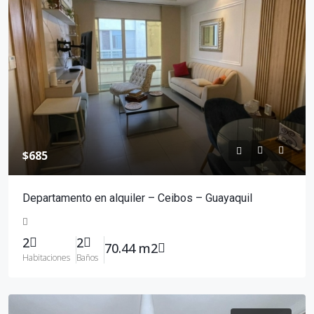
$685
Departamento en alquiler – Ceibos – Guayaquil
2
2
70.44 m2
Habitaciones
Baños