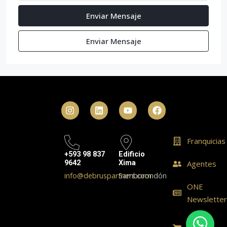
Enviar Mensaje
Enviar Mensaje
Franquicias
+593 98 837
Edificio
9642
Xima
Agentes
info@debruspartners.com
Samborondón
ONE
Newslette
ONE