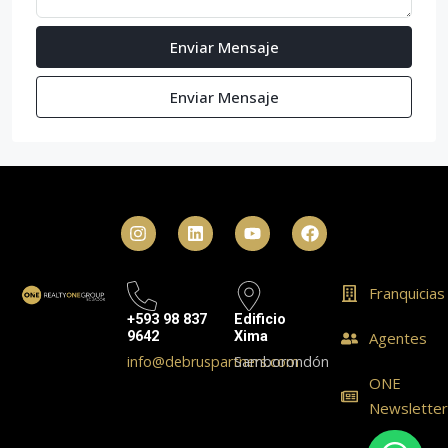
Enviar Mensaje
Enviar Mensaje
Franquicias
+593 98 837
Edificio
9642
Xima
Agentes
info@debruspartners.com
Samborondón
ONE
Newslette