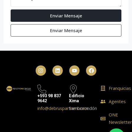
Enviar Mensaje
Enviar Mensaje
Franquicias
+593 98 837
Edificio
9642
Xima
Agentes
info@debruspartners.com
Samborondón
ONE
Newslette