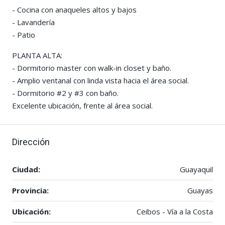
-️ ️Cocina con anaqueles altos y bajos
-️ ️Lavandería
-️ ️Patio
PLANTA ALTA:
-️ ️Dormitorio master con walk-in closet y baño.
-️ Amplio ventanal con linda vista hacia el área social.
-️ ️Dormitorio #2 y #3 con baño.
️Excelente ubicación, frente al área social.
Dirección
Ciudad:
Guayaquil
Provincia:
Guayas
Ubicación:
Ceibos - Vía a la Costa