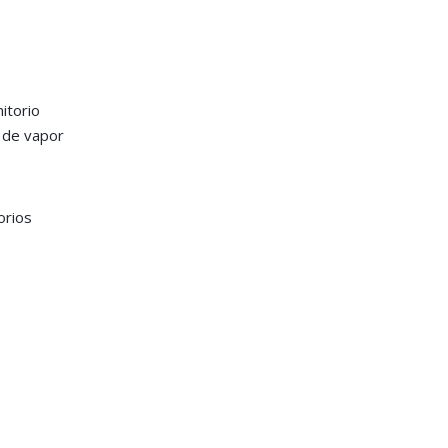
itorio
o de vapor
orios