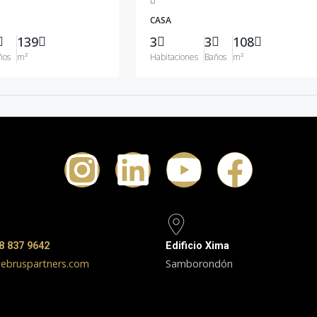
CASA
139
3
3
108
ños
m²
Habitaciones
Baños
m²
8 837 9642
Edificio Xima
ebruspartners.com
Samborondón