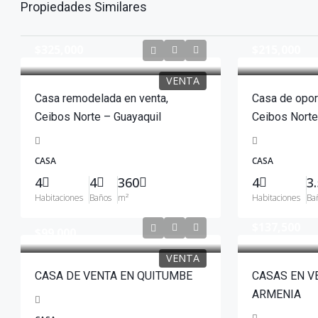
Propiedades Similares
$325,000
$215,000
VENTA
Casa remodelada en venta,
Casa de opor
Ceibos Norte – Guayaquil
Ceibos Norte
CASA
CASA
4
4
360
4
3.
Habitaciones
Baños
m²
Habitaciones
Ba
$137,500
$99.000
VENTA
CASA DE VENTA EN QUITUMBE
CASAS EN V
ARMENIA