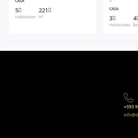
CASA
CASA
5
221
Habitaciones
m²
3
4
Habitaciones
Ba
+593 9
info@d