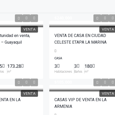
$240,000
VENTA
VENTA
tunidad en venta,
VENTA DE CASA EN CIUDAD
 – Guayaquil
CELESTE ETAPA LA MARINA
CASA
5
173.28
3
3
180
ños
m²
Habitaciones
Baños
m²
$105,000
VENTA
VENTA
ENTA EN LA
CASAS VIP DE VENTA EN LA
ARMENIA