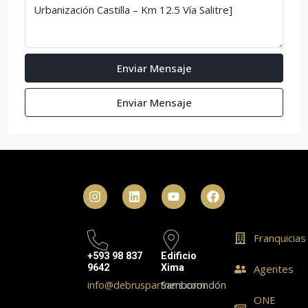
Enviar Mensaje
Enviar Mensaje
Franquicias
+593 98 837
Edificio
9642
Xima
Agentes
info@debruspartners.com
Samborondón
ONE