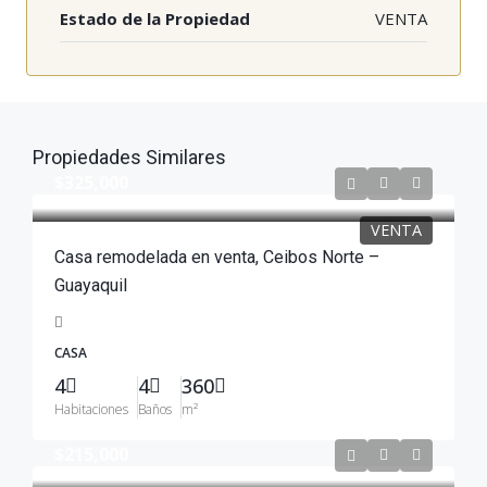
Estado de la Propiedad
VENTA
Propiedades Similares
$325,000
VENTA
Casa remodelada en venta, Ceibos Norte –
Guayaquil
CASA
4
4
360
Habitaciones
Baños
m²
$215,000