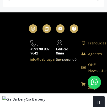
Franquicias
+593 98 837
Edificio
9642
Xima
Agentes
info@debruspartners.com
Samborondón
ONE
Newslette
ONE
Shop
© Realty One Group Ecuador - All rights reserved
Gia Barbery