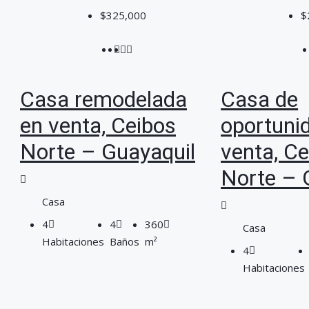
$325,000
$
Casa remodelada
Casa de
en venta, Ceibos
oportuni
Norte – Guayaquil
venta, C
Norte – 
Casa
4
4
360
Casa
Habitaciones
Baños
m²
4
Habitaciones