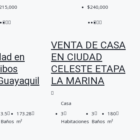
215,000
$240,000
VENTA DE CASA
dad en
EN CIUDAD
eibos
CELESTE ETAPA
Guayaquil
LA MARINA
Casa
3.5
173.28
3
3
180
Baños
m²
Habitaciones
Baños
m²