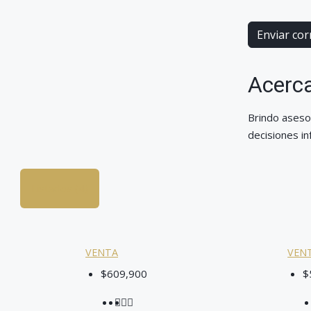
Enviar cor
Acerca
Brindo aseso
decisiones in
Listados (4)
VENTA
VEN
$609,900
$