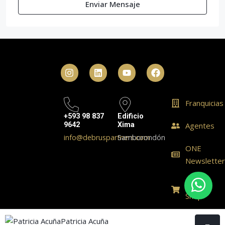
Enviar Mensaje
Franquicias
+593 98 837
Edificio
9642
Xima
Agentes
info@debruspartners.com
Samborondón
ONE
Newslette
ONE
Shop
© Realty One Group Ecuador - All rights reserved
Patricia Acuña