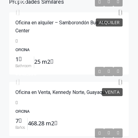
$600
Propiedades Similares
ALQUILER
Oficina en alquiler – Samborondón Business
Center
OFICINA
1
25 m2
Bathroom
$645,350
VENTA
Oficina en Venta, Kennedy Norte, Guayaquil
OFICINA
7
468.28 m2
Baños
$140,000