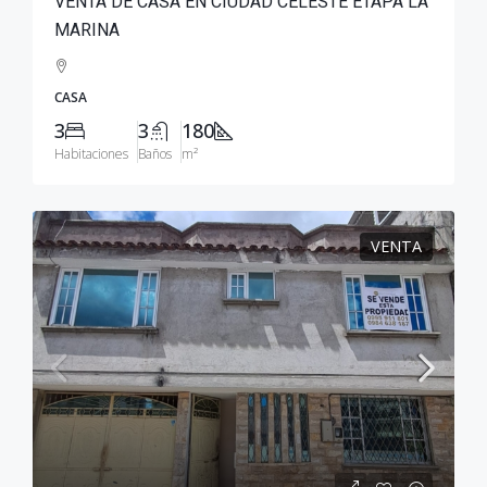
VENTA DE CASA EN CIUDAD CELESTE ETAPA LA
MARINA
CASA
3
3
180
Habitaciones
Baños
m²
VENTA