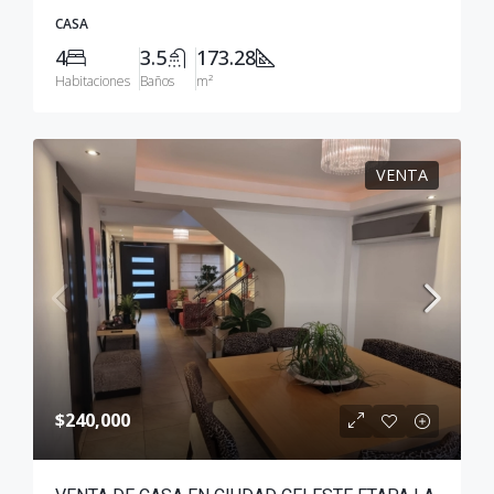
CASA
4
3.5
173.28
Habitaciones
Baños
m²
VENTA
$240,000